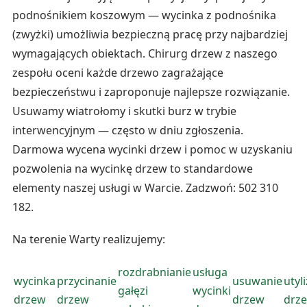
podnośnikiem koszowym — wycinka z podnośnika
(zwyżki) umożliwia bezpieczną pracę przy najbardziej
wymagających obiektach. Chirurg drzew z naszego
zespołu oceni każde drzewo zagrażające
bezpieczeństwu i zaproponuje najlepsze rozwiązanie.
Usuwamy wiatrołomy i skutki burz w trybie
interwencyjnym — często w dniu zgłoszenia.
Darmowa wycena wycinki drzew i pomoc w uzyskaniu
pozwolenia na wycinkę drzew to standardowe
elementy naszej usługi w Warcie. Zadzwoń: 502 310
182.
Na terenie Warty realizujemy:
rozdrabnianie
usługa
wycinka
przycinanie
usuwanie
utyl
gałęzi
wycinki
drzew
drzew
drzew
drz