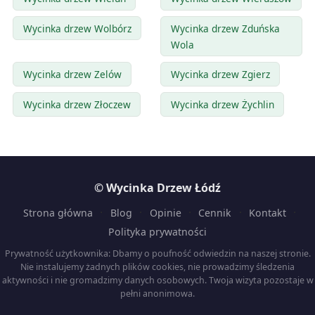
Wycinka drzew Wolbórz
Wycinka drzew Zduńska
Wola
Wycinka drzew Zelów
Wycinka drzew Zgierz
Wycinka drzew Złoczew
Wycinka drzew Żychlin
© Wycinka Drzew Łódź
·
·
·
·
·
Strona główna
Blog
Opinie
Cennik
Kontakt
Polityka prywatności
Prywatność użytkownika: Dbamy o poufność odwiedzin na naszej stronie.
Nie instalujemy żadnych plików cookies, nie prowadzimy śledzenia
aktywności i nie gromadzimy danych osobowych. Twoja wizyta pozostaje w
pełni anonimowa.