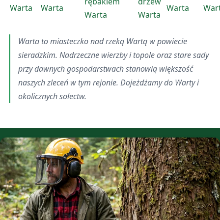
rębakiem
drzew
Warta
Warta
Warta
War
Warta
Warta
Warta to miasteczko nad rzeką Wartą w powiecie
sieradzkim. Nadrzeczne wierzby i topole oraz stare sady
przy dawnych gospodarstwach stanowią większość
naszych zleceń w tym rejonie. Dojeżdżamy do Warty i
okolicznych sołectw.