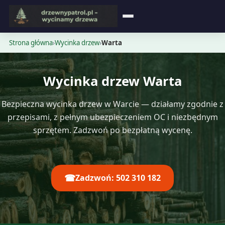
Strona główna
Strona główna
›
Wycinka drzew
›
Warta
Blog
Wycinka drzew Warta
Opinie
Bezpieczna wycinka drzew w Warcie — działamy zgodnie z
Cennik
przepisami, z pełnym ubezpieczeniem OC i niezbędnym
sprzętem. Zadzwoń po bezpłatną wycenę.
Kontakt
☎
Zadzwoń: 502 310 182