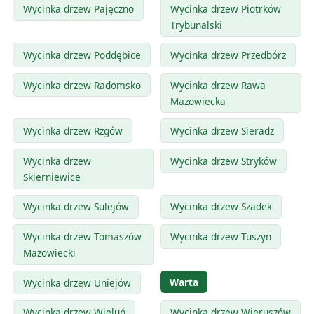
Wycinka drzew Pajęczno
Wycinka drzew Piotrków
Trybunalski
Wycinka drzew Poddębice
Wycinka drzew Przedbórz
Wycinka drzew Radomsko
Wycinka drzew Rawa
Mazowiecka
Wycinka drzew Rzgów
Wycinka drzew Sieradz
Wycinka drzew
Wycinka drzew Stryków
Skierniewice
Wycinka drzew Sulejów
Wycinka drzew Szadek
Wycinka drzew Tomaszów
Wycinka drzew Tuszyn
Mazowiecki
Warta
Wycinka drzew Uniejów
Wycinka drzew Wieluń
Wycinka drzew Wieruszów