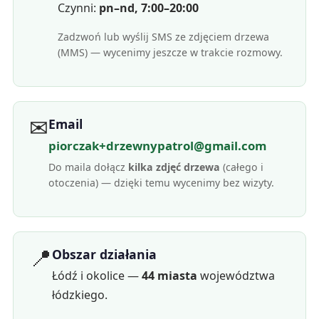
Czynni:
pn–nd, 7:00–20:00
Zadzwoń lub wyślij SMS ze zdjęciem drzewa
(MMS) — wycenimy jeszcze w trakcie rozmowy.
✉
Email
piorczak+drzewnypatrol@gmail.com
Do maila dołącz
kilka zdjęć drzewa
(całego i
otoczenia) — dzięki temu wycenimy bez wizyty.
📍
Obszar działania
Łódź i okolice —
44 miasta
województwa
łódzkiego.