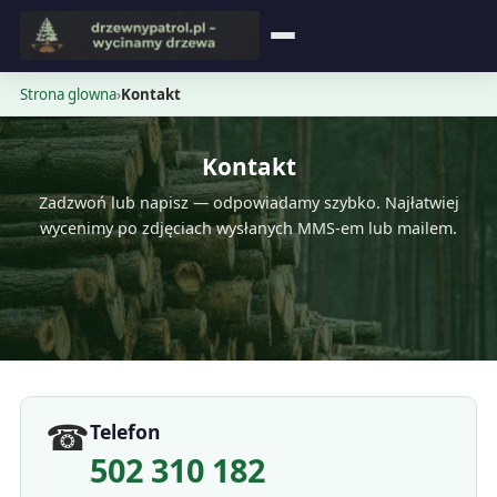
Strona główna
Strona glowna
›
Kontakt
Blog
Kontakt
Opinie
Zadzwoń lub napisz — odpowiadamy szybko. Najłatwiej
wycenimy po zdjęciach wysłanych MMS-em lub mailem.
Cennik
Kontakt
☎
Telefon
502 310 182