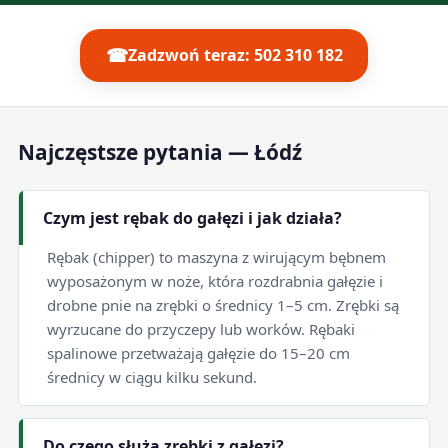
☎
Zadzwoń teraz: 502 310 182
Najczęstsze pytania — Łódź
Czym jest rębak do gałęzi i jak działa?
Rębak (chipper) to maszyna z wirującym bębnem
wyposażonym w noże, która rozdrabnia gałęzie i
drobne pnie na zrębki o średnicy 1–5 cm. Zrębki są
wyrzucane do przyczepy lub worków. Rębaki
spalinowe przetważają gałęzie do 15–20 cm
średnicy w ciągu kilku sekund.
Do czego służą zrębki z gałęzi?