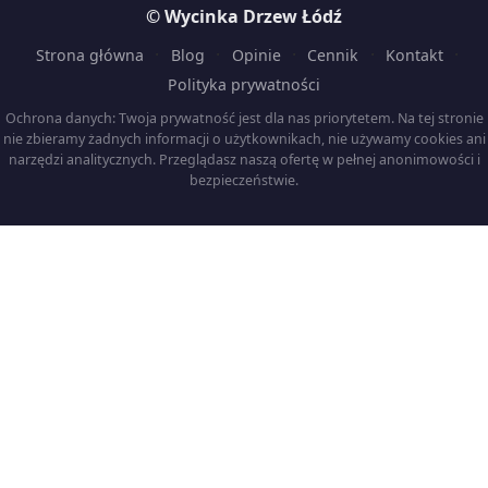
© Wycinka Drzew Łódź
·
·
·
·
·
Strona główna
Blog
Opinie
Cennik
Kontakt
Polityka prywatności
Ochrona danych: Twoja prywatność jest dla nas priorytetem. Na tej stronie
nie zbieramy żadnych informacji o użytkownikach, nie używamy cookies ani
narzędzi analitycznych. Przeglądasz naszą ofertę w pełnej anonimowości i
bezpieczeństwie.