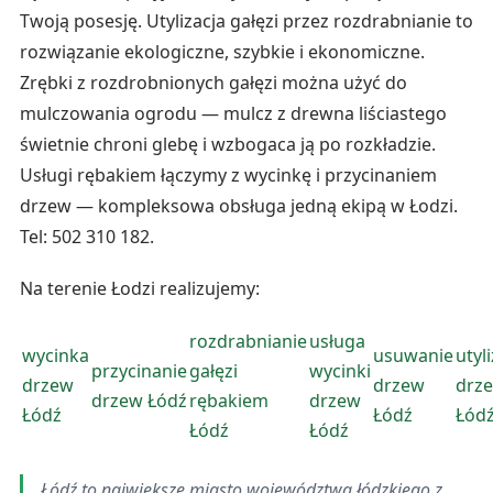
Twoją posesję. Utylizacja gałęzi przez rozdrabnianie to
rozwiązanie ekologiczne, szybkie i ekonomiczne.
Zrębki z rozdrobnionych gałęzi można użyć do
mulczowania ogrodu — mulcz z drewna liściastego
świetnie chroni glebę i wzbogaca ją po rozkładzie.
Usługi rębakiem łączymy z wycinkę i przycinaniem
drzew — kompleksowa obsługa jedną ekipą w Łodzi.
Tel: 502 310 182.
Na terenie Łodzi realizujemy:
rozdrabnianie
usługa
wycinka
usuwanie
utyl
przycinanie
gałęzi
wycinki
drzew
drzew
drz
drzew Łódź
rębakiem
drzew
Łódź
Łódź
Łód
Łódź
Łódź
Łódź to największe miasto województwa łódzkiego z