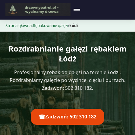
Strona główna
Strona główna
›
Rębakowanie gałęzi
›
Łódź
Blog
Rozdrabnianie gałęzi rębakiem
Opinie
Łódź
Cennik
Profesjonalny rębak do gałęzi na terenie Łodzi.
Rozdrabniamy gałęzie po wycince, cięciu i burzach.
Kontakt
Zadzwoń: 502 310 182.
☎
Zadzwoń: 502 310 182