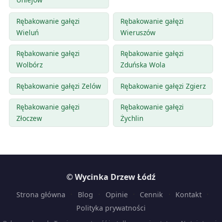
Rębakowanie gałęzi
Rębakowanie gałęzi
Wieluń
Wieruszów
Rębakowanie gałęzi
Rębakowanie gałęzi
Wolbórz
Zduńska Wola
Rębakowanie gałęzi Zelów
Rębakowanie gałęzi Zgierz
Rębakowanie gałęzi
Rębakowanie gałęzi
Złoczew
Żychlin
© Wycinka Drzew Łódź
·
·
·
·
·
Strona główna
Blog
Opinie
Cennik
Kontakt
Polityka prywatności