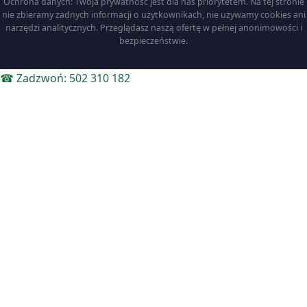
Ochrona danych: Twoja prywatność jest dla nas priorytetem. Na tej stronie
nie zbieramy żadnych informacji o użytkownikach, nie używamy cookies ani
narzędzi analitycznych. Przeglądasz naszą ofertę w pełnej anonimowości i
bezpieczeństwie.
☎ Zadzwoń: 502 310 182