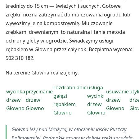
średnicy do 15 cm — świeżych i suchych. Gotowe
zrębki można zatrzymać do mulczowania ogrodu lub
wywozimy je na kompostownię. Mulczowanie
zrębkami drewnianymi to naturalna i tania metoda
ochrony gleby w ogrodzie. Świadczymy usługi
rębakiem w Głowna przez cały rok. Bezpłatna wycena:
502 310 182.
Na terenie Głowna realizujemy:
rozdrabnianie
usługa
wycinka
przycinanie
usuwanie
utyl
gałęzi
wycinki
drzew
drzew
drzew
drz
rębakiem
drzew
Głowno
Głowno
Głowno
Gło
Głowno
Głowno
Głowno leży nad Mrożycą, w otoczeniu lasów Puszczy
Bolimowskiej. Podmokłe grunty w dolinie rzeki sprzyjają