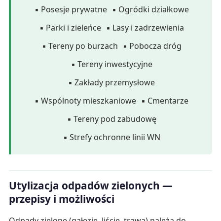
▪ Posesje prywatne
▪ Ogródki działkowe
▪ Parki i zieleńce
▪ Lasy i zadrzewienia
▪ Tereny po burzach
▪ Pobocza dróg
▪ Tereny inwestycyjne
▪ Zakłady przemysłowe
▪ Wspólnoty mieszkaniowe
▪ Cmentarze
▪ Tereny pod zabudowę
▪ Strefy ochronne linii WN
Utylizacja odpadów zielonych —
przepisy i możliwości
Odpady zielone (gałęzie, liście, trawa) należą do