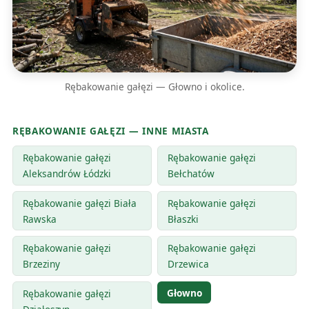
Rębakowanie gałęzi — Głowno i okolice.
RĘBAKOWANIE GAŁĘZI — INNE MIASTA
Rębakowanie gałęzi
Rębakowanie gałęzi
Aleksandrów Łódzki
Bełchatów
Rębakowanie gałęzi Biała
Rębakowanie gałęzi
Rawska
Błaszki
Rębakowanie gałęzi
Rębakowanie gałęzi
Brzeziny
Drzewica
Głowno
Rębakowanie gałęzi