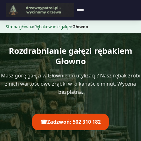
Strona główna
Strona główna
›
Rębakowanie gałęzi
›
Głowno
Blog
Rozdrabnianie gałęzi rębakiem
Opinie
Głowno
Cennik
Masz górę gałęzi w Głownie do utylizacji? Nasz rębak zrobi
z nich wartościowe zrąbki w kilkanaście minut. Wycena
Kontakt
bezpłatna.
☎
Zadzwoń: 502 310 182