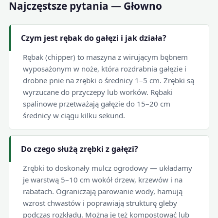
Najczęstsze pytania — Głowno
Czym jest rębak do gałęzi i jak działa?
Rębak (chipper) to maszyna z wirującym bębnem
wyposażonym w noże, która rozdrabnia gałęzie i
drobne pnie na zrębki o średnicy 1–5 cm. Zrębki są
wyrzucane do przyczepy lub worków. Rębaki
spalinowe przetważają gałęzie do 15–20 cm
średnicy w ciągu kilku sekund.
Do czego służą zrębki z gałęzi?
Zrębki to doskonały mulcz ogrodowy — układamy
je warstwą 5–10 cm wokół drzew, krzewów i na
rabatach. Ograniczają parowanie wody, hamują
wzrost chwastów i poprawiają strukturę gleby
podczas rozkładu. Można je też kompostować lub