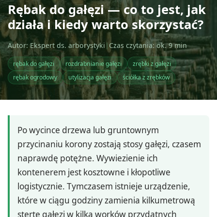
Rębak do gałęzi — co to jest, jak
działa i kiedy warto skorzystać?
Autor: Ekspert ds. arborystyki
|
Czas czytania: ok. 9 min
rębak do gałęzi
rozdrabnianie gałęzi
zrębki z gałęzi
rębak ogrodowy
utylizacja gałęzi
ściółka z zrębków
Po wycince drzewa lub gruntownym
przycinaniu korony zostają stosy gałęzi, czasem
naprawdę potężne. Wywiezienie ich
kontenerem jest kosztowne i kłopotliwe
logistycznie. Tymczasem istnieje urządzenie,
które w ciągu godziny zamienia kilkumetrową
stertę gałęzi w kilka worków przydatnych