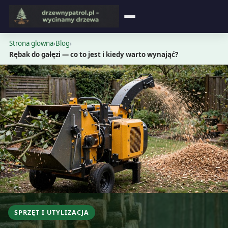
Strona główna
Strona glowna
›
Blog
›
Rębak do gałęzi — co to jest i kiedy warto wynająć?
Blog
Opinie
Cennik
Kontakt
SPRZĘT I UTYLIZACJA