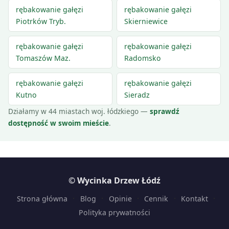
rębakowanie gałęzi
rębakowanie gałęzi
Piotrków Tryb.
Skierniewice
rębakowanie gałęzi
rębakowanie gałęzi
Tomaszów Maz.
Radomsko
rębakowanie gałęzi
rębakowanie gałęzi
Kutno
Sieradz
Działamy w 44 miastach woj. łódzkiego —
sprawdź
dostępność w swoim mieście
.
© Wycinka Drzew Łódź
·
·
·
·
·
Strona główna
Blog
Opinie
Cennik
Kontakt
Polityka prywatności