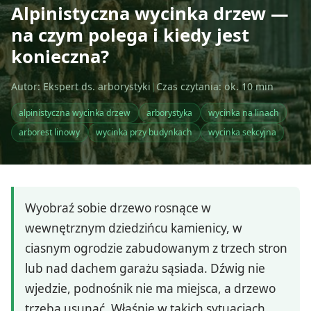
Alpinistyczna wycinka drzew —
na czym polega i kiedy jest
konieczna?
Autor: Ekspert ds. arborystyki
|
Czas czytania: ok. 10 min
alpinistyczna wycinka drzew
arborystyka
wycinka na linach
arborest linowy
wycinka przy budynkach
wycinka sekcyjna
Wyobraź sobie drzewo rosnące w
wewnętrznym dziedzińcu kamienicy, w
ciasnym ogrodzie zabudowanym z trzech stron
lub nad dachem garażu sąsiada. Dźwig nie
wjedzie, podnośnik nie ma miejsca, a drzewo
trzeba usunąć. Właśnie w takich sytuacjach