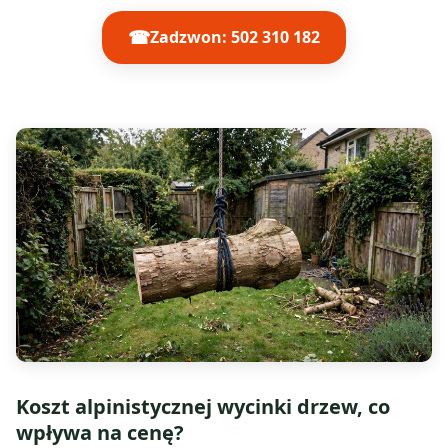
☎
Zadzwon: 502 310 182
Koszt alpinistycznej wycinki drzew, co
wpływa na cenę?