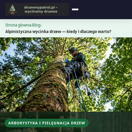
Strona główna
Strona glowna
›
Blog
›
Alpinistyczna wycinka drzew — kiedy i dlaczego warto?
Blog
Opinie
Cennik
Kontakt
ARBORYSTYKA I PIELĘGNACJA DRZEW