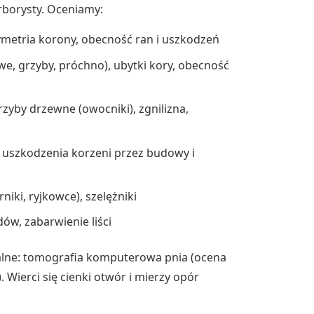
rborysty. Oceniamy:
ymetria korony, obecność ran i uszkodzeń
we, grzyby, próchno), ubytki kory, obecność
grzyby drzewne (owocniki), zgnilizna,
 uszkodzenia korzeni przez budowy i
niki, ryjkowce), szelężniki
ów, zabarwienie liści
alne: tomografia komputerowa pnia (ocena
Wierci się cienki otwór i mierzy opór