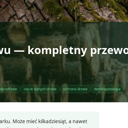
ewu — kompletny przewo
starodrzew
cięcie starych drzew
ochrona drzew
dendropatologia
arku. Może mieć kilkadziesiąt, a nawet