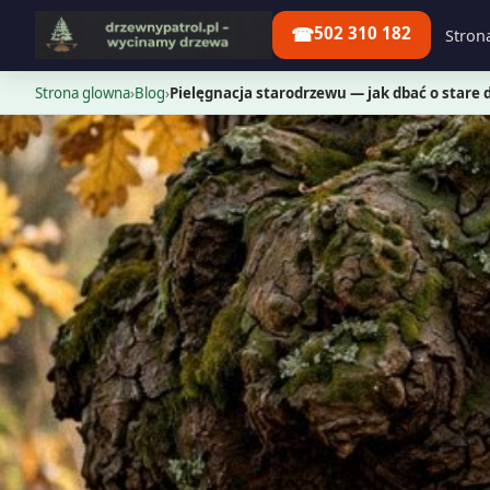
☎
502 310 182
Stron
Strona glowna
›
Blog
›
Pielęgnacja starodrzewu — jak dbać o stare 