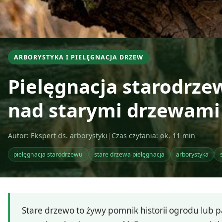
ARBORYSTYKA I PIELĘGNACJA DRZEW
Pielęgnacja starodrz
nad starymi drzewami
Autor: Ekspert ds. arborystyki
|
Czas czytania: ok. 11 min
pielęgnacja starodrzewu
stare drzewa pielęgnacja
arborystyka
Stare drzewo to żywy pomnik historii ogrodu lub p