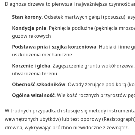
Diagnoza drzewa to pierwsza i najważniejsza czynność a
Stan korony
. Odsetek martwych gałęzi (posuszu), as
Kondycja pnia
. Pęknięcia podłużne (pęknięcia mrozo
guzów rakowych
Podstawa pnia i szyjka korzeniowa
. Hubiaki i inne 
uszkodzenia mechaniczne
Korzenie i gleba
. Zagęszczenie gruntu wokół drzewa,
utwardzenia terenu
Obecność szkodników
. Owady żerujące pod korą (kor
Ogólna witalność
. Wielkość rocznych przyrostów pęd
W trudnych przypadkach stosuje się metody instrument
wewnętrznych ubytków) lub test oporowy (Resistograph). 
drewna, wykrywając próchno niewidoczne z zewnątrz.