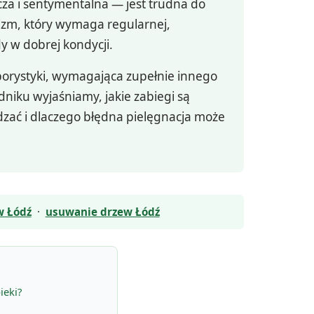
icza i sentymentalna — jest trudna do
izm, który wymaga regularnej,
dy w dobrej kondycji.
borystyki, wymagająca zupełnie innego
niku wyjaśniamy, jakie zabiegi są
dzać i dlaczego błędna pielęgnacja może
w Łódź
·
usuwanie drzew Łódź
ieki?