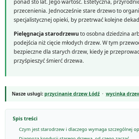
ponad sto lat. Jego wartość. Estetyczna, przyrodn
przecenienia. Jednocześnie stare drzewo to organ
specjalistycznej opieki, by przetrwać kolejne deka
Pielęgnacja starodrzewu
to osobna dziedzina ar
podejścia niż cięcie młodych drzew. W tym przewod
bezpieczne dla starych drzew, kiedy je przeprowa
przyśpieszyć śmierć drzewa.
Nasze usługi:
przycinanie drzew Łódź
·
wycinka drze
Spis treści
Czym jest starodrzew i dlaczego wymaga szczególnej op
Diagnoza kondycji starego drzewa, od czego zacząć