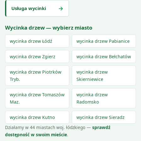
→
Usługa wycinki
Wycinka drzew — wybierz miasto
wycinka drzew Łódź
wycinka drzew Pabianice
wycinka drzew Zgierz
wycinka drzew Bełchatów
wycinka drzew Piotrków
wycinka drzew
Tryb.
Skierniewice
wycinka drzew Tomaszów
wycinka drzew
Maz.
Radomsko
wycinka drzew Kutno
wycinka drzew Sieradz
Działamy w 44 miastach woj. łódzkiego —
sprawdź
dostępność w swoim mieście
.