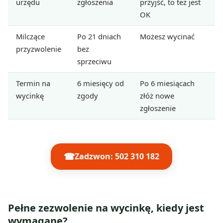
urzędu
zgłoszenia
przyjść, to też jest
OK
Milczące
Po 21 dniach
Możesz wycinać
przyzwolenie
bez
sprzeciwu
Termin na
6 miesięcy od
Po 6 miesiącach
wycinkę
zgody
złóż nowe
zgłoszenie
☎
Zadzwon: 502 310 182
Pełne zezwolenie na wycinkę, kiedy jest
wymagane?