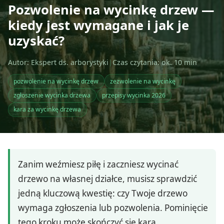
Pozwolenie na wycinkę drzew —
kiedy jest wymagane i jak je
uzyskać?
Autor: Ekspert ds. arborystyki
|
Czas czytania: ok. 10 min
pozwolenie na wycinkę drzew
zezwolenie na wycinkę
zgłoszenie wycinka drzewa
przepisy wycinka 2026
kara za wycinkę drzewa
Zanim weźmiesz piłę i zaczniesz wycinać
drzewo na własnej działce, musisz sprawdzić
jedną kluczową kwestię: czy Twoje drzewo
wymaga zgłoszenia lub pozwolenia. Pominięcie
tego kroku może skończyć się karą