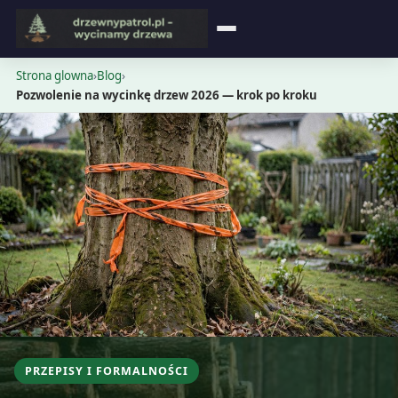
Strona główna
Strona glowna
›
Blog
›
Pozwolenie na wycinkę drzew 2026 — krok po kroku
Blog
Opinie
Cennik
Kontakt
PRZEPISY I FORMALNOŚCI