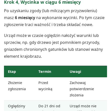
Krok 4, Wycinka w ciągu 6 miesięcy
Po uzyskaniu zgody (lub milczącym przyzwoleniu)
masz
6 miesięcy
na wykonanie wycinki. Po tym czasie
zgłoszenie traci ważność i trzeba składać nowe.
Urząd może w czasie oględzin nałożyć warunki lub
sprzeciw, np. gdy drzewo jest pomnikiem przyrody,
gniazdem chronionych gatunków lub stanowi ważny
element krajobrazu.
Etap
Termin
Uwagi
Złożenie
Przed
Zachowaj
zgłoszenia
wycinką
potwierdzenie
złożenia
Oględziny
Do 21 dni od
Urząd może nie