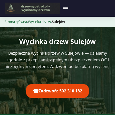
Strona główna
Strona główna
›
Wycinka drzew
›
Sulejów
Blog
Wycinka drzew Sulejów
Opinie
Bezpieczna wycinka drzew w Sulejowie — działamy
Cennik
zgodnie z przepisami, z pełnym ubezpieczeniem OC i
niezbędnym sprzętem. Zadzwoń po bezpłatną wycenę.
Kontakt
☎
Zadzwoń: 502 310 182