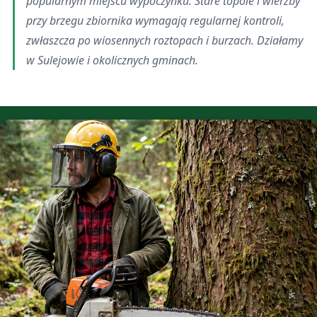
popularnym miejscu wypoczynku. Stare topole i wierzby
przy brzegu zbiornika wymagają regularnej kontroli,
zwłaszcza po wiosennych roztopach i burzach. Działamy
w Sulejowie i okolicznych gminach.