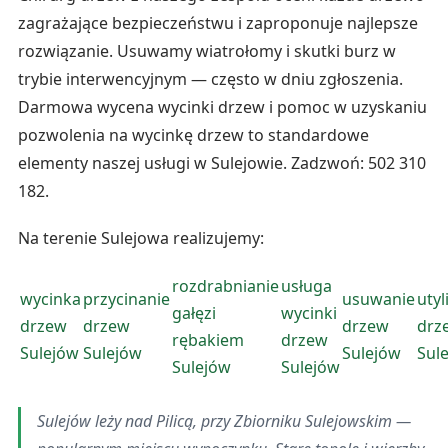
zagrażające bezpieczeństwu i zaproponuje najlepsze
rozwiązanie. Usuwamy wiatrołomy i skutki burz w
trybie interwencyjnym — często w dniu zgłoszenia.
Darmowa wycena wycinki drzew i pomoc w uzyskaniu
pozwolenia na wycinkę drzew to standardowe
elementy naszej usługi w Sulejowie. Zadzwoń: 502 310
182.
Na terenie Sulejowa realizujemy:
rozdrabnianie
usługa
wycinka
przycinanie
usuwanie
utyl
gałęzi
wycinki
drzew
drzew
drzew
drz
rębakiem
drzew
Sulejów
Sulejów
Sulejów
Sul
Sulejów
Sulejów
Sulejów leży nad Pilicą, przy Zbiorniku Sulejowskim —