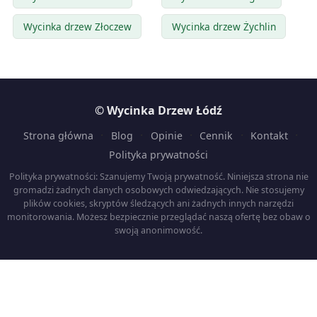
Wycinka drzew Złoczew
Wycinka drzew Żychlin
© Wycinka Drzew Łódź
·
·
·
·
·
Strona główna
Blog
Opinie
Cennik
Kontakt
Polityka prywatności
Polityka prywatności: Szanujemy Twoją prywatność. Niniejsza strona nie
gromadzi żadnych danych osobowych odwiedzających. Nie stosujemy
plików cookies, skryptów śledzących ani żadnych innych narzędzi
monitorowania. Możesz bezpiecznie przeglądać naszą ofertę bez obaw o
swoją anonimowość.