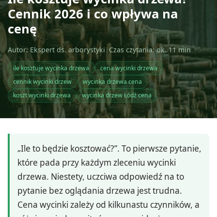
Cennik 2026 i co wpływa na
cenę
Autor: Ekspert ds. arborystyki
|
Czas czytania: ok. 11 min
ile kosztuje wycinka drzewa
cena wycinki drzewa
cennik wycinki drzew
wycinka drzewa cena
koszt wycinki drzewa
wycinka drzew Łódź cena
„Ile to będzie kosztować?”. To pierwsze pytanie,
które pada przy każdym zleceniu wycinki
drzewa. Niestety, uczciwa odpowiedź na to
pytanie bez oglądania drzewa jest trudna.
Cena wycinki zależy od kilkunastu czynników, a