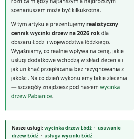
różnica między najtańszym a najdroższym
scenariuszem może być kilkukrotna.
W tym artykule prezentujemy
realistyczny
cennik wycinki drzew na 2026 rok
dla
obszaru Łodzi i województwa łódzkiego.
Wyjaśniamy, co realnie wpływa na cenę, jakie
usługi dodatkowe wchodzą w skład zlecenia i
jak uniknąć przepłacania bez rezygnowania z
jakości. Na co dzień wykonujemy takie zlecenia
— szczegóły znajdziesz pod hasłem
wycinka
drzew Pabianice
.
Nasze usługi:
wycinka drzew Łódź
·
usuwanie
drzew Łódź
·
usługa wycinki Łódź