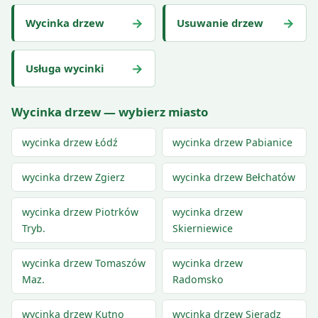
→
→
Wycinka drzew
Usuwanie drzew
→
Usługa wycinki
Wycinka drzew — wybierz miasto
wycinka drzew Łódź
wycinka drzew Pabianice
wycinka drzew Zgierz
wycinka drzew Bełchatów
wycinka drzew Piotrków
wycinka drzew
Tryb.
Skierniewice
wycinka drzew Tomaszów
wycinka drzew
Maz.
Radomsko
wycinka drzew Kutno
wycinka drzew Sieradz