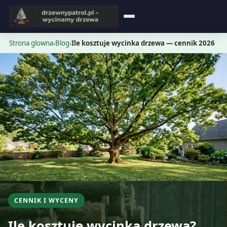
Strona główna
Strona glowna
›
Blog
›
Ile kosztuje wycinka drzewa — cennik 2026
Blog
Opinie
Cennik
Kontakt
CENNIK I WYCENY
Ile kosztuje wycinka drzewa?