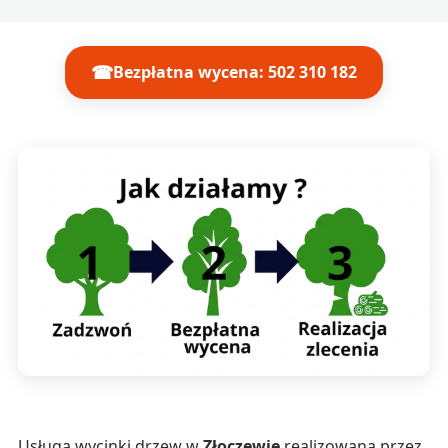
☎
Bezpłatna wycena: 502 310 182
Usługa wycinki drzew w
Złoczewie
realizowana przez