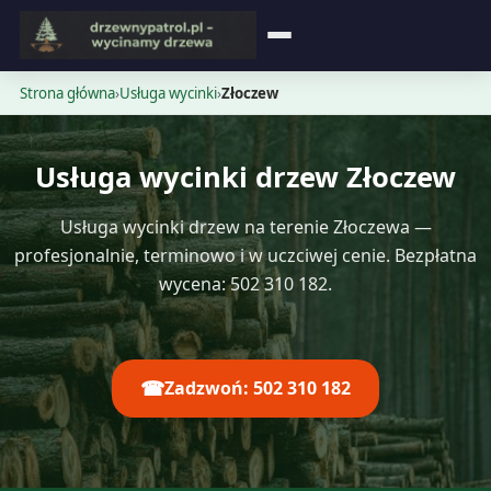
Strona główna
Strona główna
›
Usługa wycinki
›
Złoczew
Blog
Usługa wycinki drzew Złoczew
Opinie
Usługa wycinki drzew na terenie Złoczewa —
Cennik
profesjonalnie, terminowo i w uczciwej cenie. Bezpłatna
wycena: 502 310 182.
Kontakt
☎
Zadzwoń: 502 310 182