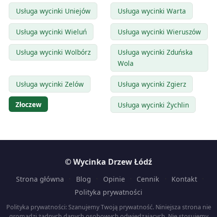
Usługa wycinki Uniejów
Usługa wycinki Warta
Usługa wycinki Wieluń
Usługa wycinki Wieruszów
Usługa wycinki Wolbórz
Usługa wycinki Zduńska
Wola
Usługa wycinki Zelów
Usługa wycinki Zgierz
Złoczew
Usługa wycinki Żychlin
© Wycinka Drzew Łódź
·
·
·
·
·
Strona główna
Blog
Opinie
Cennik
Kontakt
Polityka prywatności
Polityka prywatności: Szanujemy Twoją prywatność. Niniejsza strona nie
gromadzi żadnych danych osobowych odwiedzających. Nie stosujemy