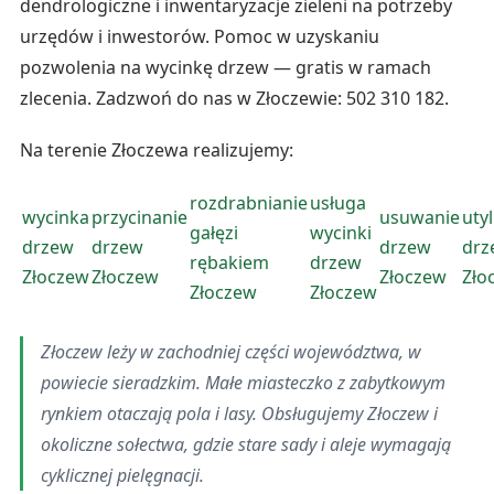
dendrologiczne i inwentaryzacje zieleni na potrzeby
urzędów i inwestorów. Pomoc w uzyskaniu
pozwolenia na wycinkę drzew — gratis w ramach
zlecenia. Zadzwoń do nas w Złoczewie: 502 310 182.
Na terenie Złoczewa realizujemy:
rozdrabnianie
usługa
wycinka
przycinanie
usuwanie
utyl
gałęzi
wycinki
drzew
drzew
drzew
drz
rębakiem
drzew
Złoczew
Złoczew
Złoczew
Zło
Złoczew
Złoczew
Złoczew leży w zachodniej części województwa, w
powiecie sieradzkim. Małe miasteczko z zabytkowym
rynkiem otaczają pola i lasy. Obsługujemy Złoczew i
okoliczne sołectwa, gdzie stare sady i aleje wymagają
cyklicznej pielęgnacji.