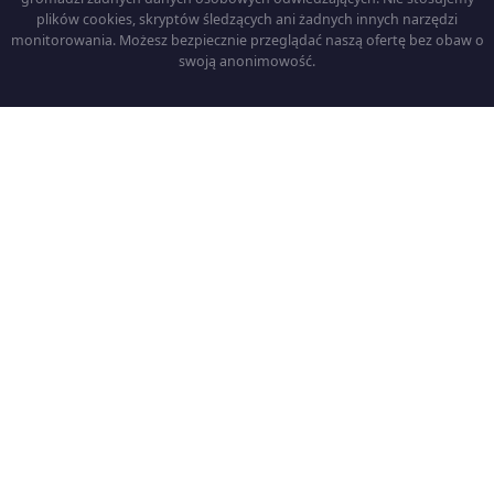
plików cookies, skryptów śledzących ani żadnych innych narzędzi
monitorowania. Możesz bezpiecznie przeglądać naszą ofertę bez obaw o
swoją anonimowość.