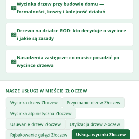
Wycinka drzew przy budowie domu —
📖
formalności, koszty i kolejność działań
Drzewo na działce ROD: kto decyduje o wycince
📖
i jakie są zasady
Nasadzenia zastępcze: co musisz posadzić po
📖
wycince drzewa
NASZE USŁUGI W MIEŚCIE ZŁOCZEW
Wycinka drzew Złoczew
Przycinanie drzew Złoczew
Wycinka alpinistyczna Złoczew
Usuwanie drzew Złoczew
Utylizacja drzew Złoczew
Usługa wycinki Złoczew
Rębakowanie gałęzi Złoczew