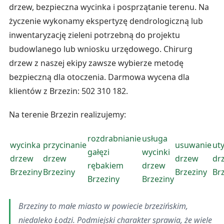
drzew, bezpieczna wycinka i posprzątanie terenu. Na
życzenie wykonamy ekspertyzę dendrologiczną lub
inwentaryzację zieleni potrzebną do projektu
budowlanego lub wniosku urzędowego. Chirurg
drzew z naszej ekipy zawsze wybierze metodę
bezpieczną dla otoczenia. Darmowa wycena dla
klientów z Brzezin: 502 310 182.
Na terenie Brzezin realizujemy:
rozdrabnianie
usługa
wycinka
przycinanie
usuwanie
uty
gałęzi
wycinki
drzew
drzew
drzew
dr
rębakiem
drzew
Brzeziny
Brzeziny
Brzeziny
Br
Brzeziny
Brzeziny
Brzeziny to małe miasto w powiecie brzezińskim,
niedaleko Łodzi. Podmiejski charakter sprawia, że wiele