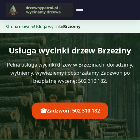
Strona główna
Strona główna
›
Usługa wycinki
›
Brzeziny
Blog
Usługa wycinki drzew Brzeziny
Opinie
Pełna usługa wycinki drzew w Brzezinach: doradzimy,
Cennik
wytniemy, wywieziemy i posprzątamy. Zadzwoń po
bezpłatną wycenę: 502 310 182.
Kontakt
☎
Zadzwoń: 502 310 182