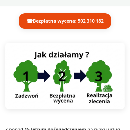
☎
Bezpłatna wycena: 502 310 182
Z ponad
15-letnim doświadczeniem
na rynku usług