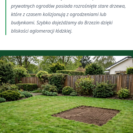
prywatnych ogrodów posiada rozrośnięte stare drzewa,
które z czasem kolizjonują z ogrodzeniami lub
budynkami. Szybko dojeżdżamy do Brzezin dzięki
bliskości aglomeracji łódzkiej.