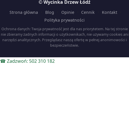
© Wycinka Drzew Łódź
·
·
·
·
·
Strona główna
Blog
Opinie
Cennik
Kontakt
Polityka prywatności
Ochrona danych: Twoja prywatność jest dla nas priorytetem. Na tej stronie
nie zbieramy żadnych informacji o użytkownikach, nie używamy cookies ani
narzędzi analitycznych. Przeglądasz naszą ofertę w pełnej anonimowości i
bezpieczeństwie.
☎ Zadzwoń: 502 310 182