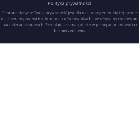
Polityka prywatności
Ochrona danych: Twoja prywatność jest dla nas priorytetem. Na tej stronie
nie zbieramy żadnych informacji o użytkownikach, nie używamy cookies ani
narzędzi analitycznych. Przeglądasz naszą ofertę w pełnej anonimowości i
bezpieczeństwie.