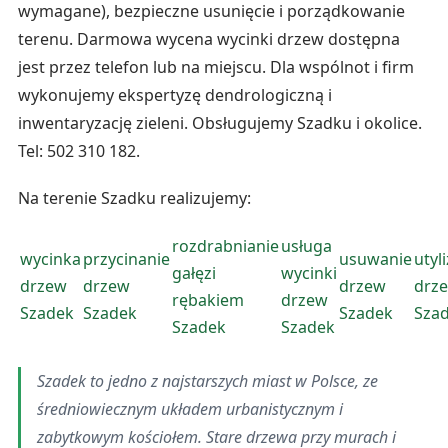
wymagane), bezpieczne usunięcie i porządkowanie
terenu. Darmowa wycena wycinki drzew dostępna
jest przez telefon lub na miejscu. Dla wspólnot i firm
wykonujemy ekspertyzę dendrologiczną i
inwentaryzację zieleni. Obsługujemy Szadku i okolice.
Tel: 502 310 182.
Na terenie Szadku realizujemy:
rozdrabnianie
usługa
wycinka
przycinanie
usuwanie
utyl
gałęzi
wycinki
drzew
drzew
drzew
drz
rębakiem
drzew
Szadek
Szadek
Szadek
Sza
Szadek
Szadek
Szadek to jedno z najstarszych miast w Polsce, ze
średniowiecznym układem urbanistycznym i
zabytkowym kościołem. Stare drzewa przy murach i