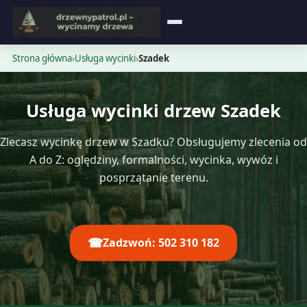
Strona główna
Strona główna
›
Usługa wycinki
›
Szadek
Blog
Usługa wycinki drzew Szadek
Opinie
Zlecasz wycinkę drzew w Szadku? Obsługujemy zlecenia od
Cennik
A do Z: oględziny, formalności, wycinka, wywóz i
posprzątanie terenu.
Kontakt
☎
Zadzwoń: 502 310 182