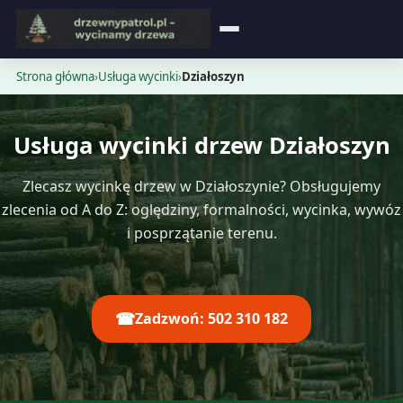
Strona główna
Strona główna
›
Usługa wycinki
›
Działoszyn
Blog
Usługa wycinki drzew Działoszyn
Opinie
Zlecasz wycinkę drzew w Działoszynie? Obsługujemy
Cennik
zlecenia od A do Z: oględziny, formalności, wycinka, wywóz
i posprzątanie terenu.
Kontakt
☎
Zadzwoń: 502 310 182