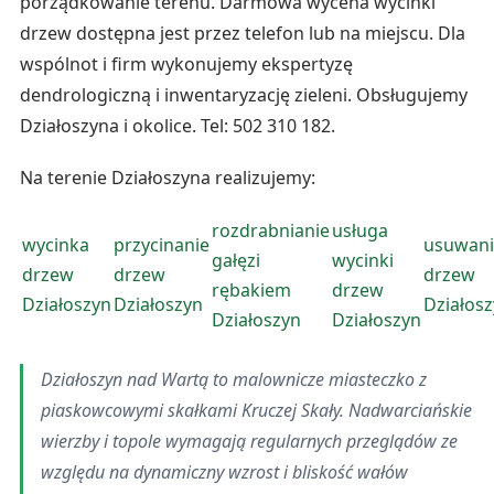
porządkowanie terenu. Darmowa wycena wycinki
drzew dostępna jest przez telefon lub na miejscu. Dla
wspólnot i firm wykonujemy ekspertyzę
dendrologiczną i inwentaryzację zieleni. Obsługujemy
Działoszyna i okolice. Tel: 502 310 182.
Na terenie Działoszyna realizujemy:
rozdrabnianie
usługa
wycinka
przycinanie
usuwani
gałęzi
wycinki
drzew
drzew
drzew
rębakiem
drzew
Działoszyn
Działoszyn
Działos
Działoszyn
Działoszyn
Działoszyn nad Wartą to malownicze miasteczko z
piaskowcowymi skałkami Kruczej Skały. Nadwarciańskie
wierzby i topole wymagają regularnych przeglądów ze
względu na dynamiczny wzrost i bliskość wałów