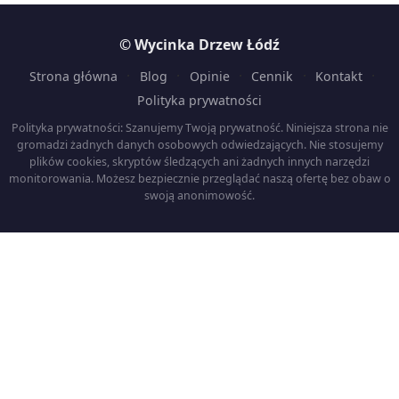
© Wycinka Drzew Łódź
·
·
·
·
·
Strona główna
Blog
Opinie
Cennik
Kontakt
Polityka prywatności
Polityka prywatności: Szanujemy Twoją prywatność. Niniejsza strona nie
gromadzi żadnych danych osobowych odwiedzających. Nie stosujemy
plików cookies, skryptów śledzących ani żadnych innych narzędzi
monitorowania. Możesz bezpiecznie przeglądać naszą ofertę bez obaw o
swoją anonimowość.