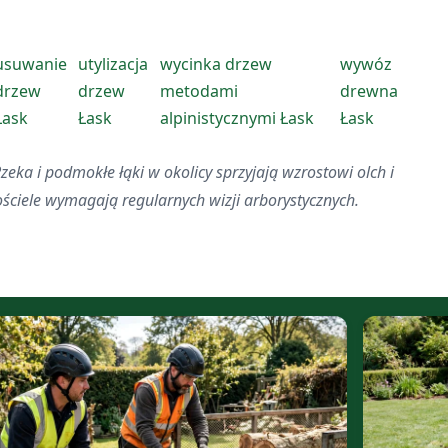
usuwanie
utylizacja
wycinka drzew
wywóz
drzew
drzew
metodami
drewna
Łask
Łask
alpinistycznymi Łask
Łask
eka i podmokłe łąki w okolicy sprzyjają wzrostowi olch i
ściele wymagają regularnych wizji arborystycznych.