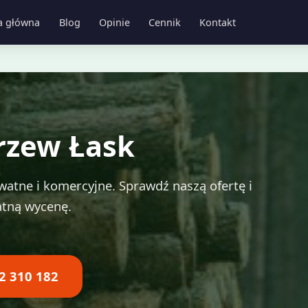
a główna
Blog
Opinie
Cennik
Kontakt
rzew Łask
atne i komercyjne. Sprawdź naszą ofertę i
atną wycenę.
2 310 182