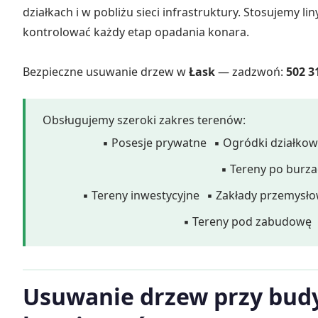
działkach i w pobliżu sieci infrastruktury. Stosujemy lin
kontrolować każdy etap opadania konara.
Bezpieczne usuwanie drzew w
Łask
— zadzwoń:
502 3
Obsługujemy szeroki zakres terenów:
▪ Posesje prywatne
▪ Ogródki działko
▪ Tereny po burz
▪ Tereny inwestycyjne
▪ Zakłady przemysł
▪ Tereny pod zabudowę
Usuwanie drzew przy bud