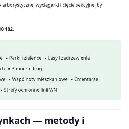
y arborystyczne, wyciągarki i cięcie sekcyjne, by
10 182
.
we
▪ Parki i zieleńce
▪ Lasy i zadrzewienia
ach
▪ Pobocza dróg
owe
▪ Wspólnoty mieszkaniowe
▪ Cmentarze
▪ Strefy ochronne linii WN
ynkach — metody i