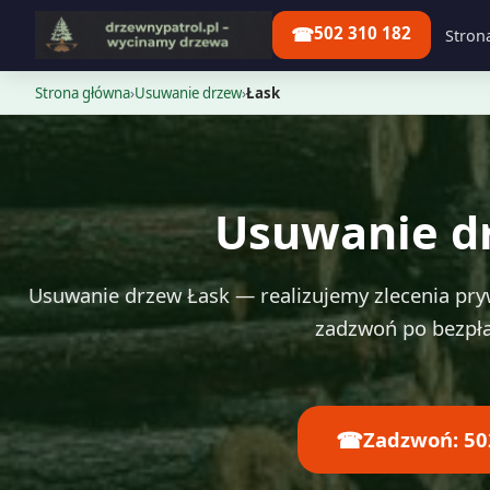
☎
502 310 182
Stron
Strona główna
›
Usuwanie drzew
›
Łask
Usuwanie d
Usuwanie drzew Łask — realizujemy zlecenia pryw
zadzwoń po bezpł
☎
Zadzwoń: 50