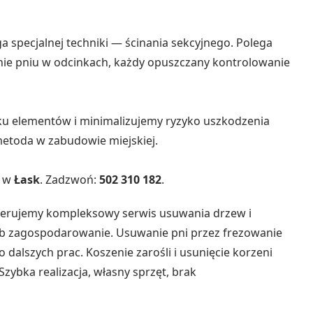
pecjalnej techniki — ścinania sekcyjnego. Polega
nie pniu w odcinkach, każdy opuszczany kontrolowanie
ku elementów i minimalizujemy ryzyko uszkodzenia
metoda w zabudowie miejskiej.
h w
Łask
. Zadzwoń:
502 310 182
.
oferujemy kompleksowy serwis usuwania drzew i
ub zagospodarowanie. Usuwanie pni przez frezowanie
o dalszych prac. Koszenie zarośli i usunięcie korzeni
ybka realizacja, własny sprzęt, brak