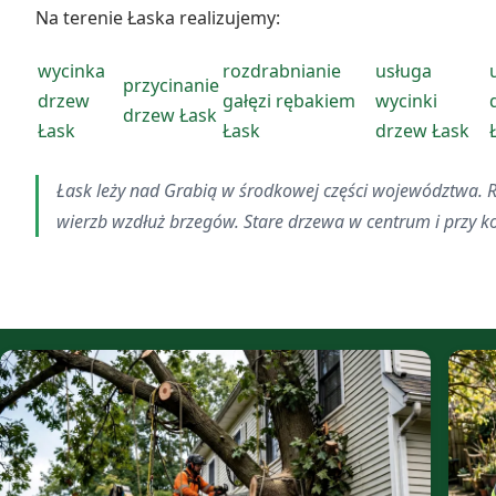
Na terenie Łaska realizujemy:
wycinka
rozdrabnianie
usługa
przycinanie
drzew
gałęzi rębakiem
wycinki
drzew Łask
Łask
Łask
drzew Łask
Łask leży nad Grabią w środkowej części województwa. Rz
wierzb wzdłuż brzegów. Stare drzewa w centrum i przy ko