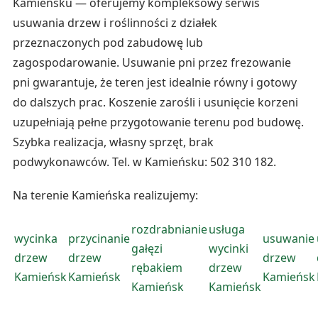
Kamieńsku — oferujemy kompleksowy serwis
usuwania drzew i roślinności z działek
przeznaczonych pod zabudowę lub
zagospodarowanie. Usuwanie pni przez frezowanie
pni gwarantuje, że teren jest idealnie równy i gotowy
do dalszych prac. Koszenie zarośli i usunięcie korzeni
uzupełniają pełne przygotowanie terenu pod budowę.
Szybka realizacja, własny sprzęt, brak
podwykonawców. Tel. w Kamieńsku: 502 310 182.
Na terenie Kamieńska realizujemy:
rozdrabnianie
usługa
wycinka
przycinanie
usuwanie
gałęzi
wycinki
drzew
drzew
drzew
rębakiem
drzew
Kamieńsk
Kamieńsk
Kamieńsk
Kamieńsk
Kamieńsk