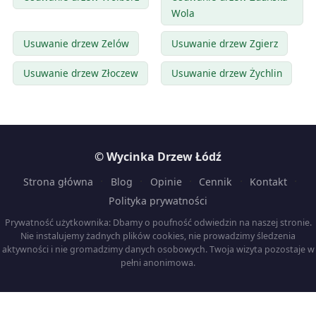
Wola
Usuwanie drzew Zelów
Usuwanie drzew Zgierz
Usuwanie drzew Złoczew
Usuwanie drzew Żychlin
© Wycinka Drzew Łódź
·
·
·
·
·
Strona główna
Blog
Opinie
Cennik
Kontakt
Polityka prywatności
Prywatność użytkownika: Dbamy o poufność odwiedzin na naszej stronie.
Nie instalujemy żadnych plików cookies, nie prowadzimy śledzenia
aktywności i nie gromadzimy danych osobowych. Twoja wizyta pozostaje w
pełni anonimowa.