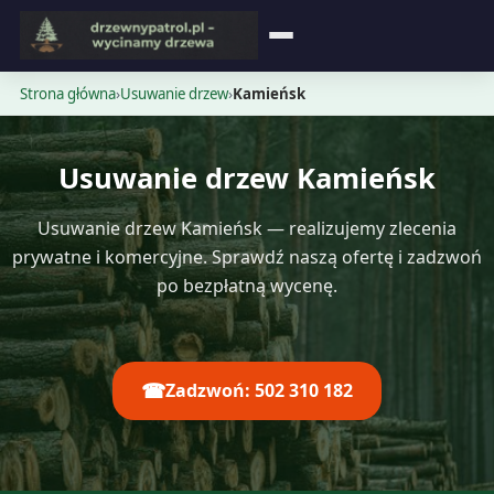
Strona główna
Strona główna
›
Usuwanie drzew
›
Kamieńsk
Blog
Usuwanie drzew Kamieńsk
Opinie
Usuwanie drzew Kamieńsk — realizujemy zlecenia
Cennik
prywatne i komercyjne. Sprawdź naszą ofertę i zadzwoń
po bezpłatną wycenę.
Kontakt
☎
Zadzwoń: 502 310 182