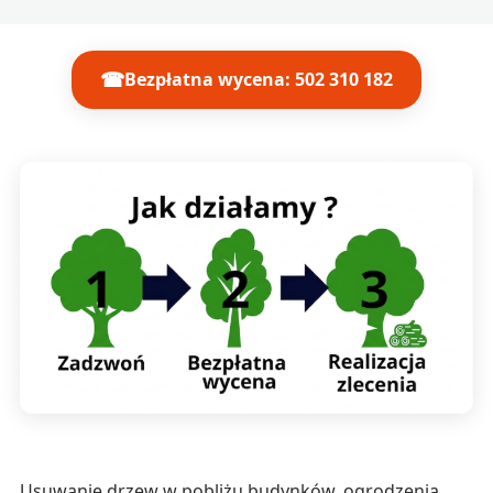
☎
Bezpłatna wycena: 502 310 182
Usuwanie drzew w pobliżu budynków, ogrodzenia,