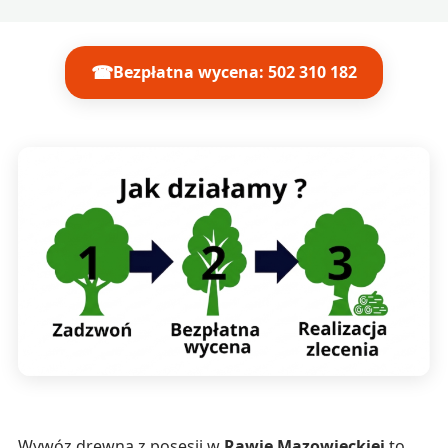
☎
Bezpłatna wycena: 502 310 182
Wywóz drewna z posesji w
Rawie Mazowieckiej
to