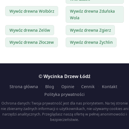
Wywóz drewna Wolbórz
Wywóz drewna Zduńska
Wola
Wywóz drewna Zelów
Wywóz drewna Zgierz
Wywóz drewna Złoczew
Wywóz drewna Żychlin
© Wycinka Drzew Łódź
·
·
·
·
·
Strona główna
Blog
Opinie
Cennik
Kontakt
Polityka prywatności
Ochrona danych: Twoja prywatność jest dla nas priorytetem. Na tej stronie
nie zbieramy żadnych informacji o użytkownikach, nie używamy cookies ani
narzędzi analitycznych. Przeglądasz naszą ofertę w pełnej anonimowości i
bezpieczeństwie.