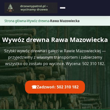
Strona główna
Strona główna
›
Wywóz drewna
›
Rawa Mazowiecka
Blog
Wywóz drewna Rawa Mazowiecka
Opinie
Szybki wywóz drewna i gałęzi w Rawie Mazowieckiej —
Cennik
przyjedziemy z własnym transportem i zabierzemy
wszystko co zostało po wycince. Wycena: 502 310 182.
Kontakt
☎
Zadzwoń: 502 310 182