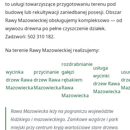
to usługi towarzyszące przygotowaniu terenu pod
budowę lub rekultywacji zaniedbanej posesji. Obszar
Rawy Mazowieckiej obsługujemy kompleksowo — od
wywozu drewna po pełne czyszczenie działek.
Zadzwoń: 502 310 182.
Na terenie Rawy Mazowieckiej realizujemy:
rozdrabnianie
usługa
wycinka
przycinanie
gałęzi
usu
wycinki
drzew Rawa
drzew Rawa
rębakiem
drz
drzew Rawa
Mazowiecka
Mazowiecka
Rawa
Maz
Mazowiecka
Mazowiecka
Rawa Mazowiecka leży na pograniczu województw
łódzkiego i mazowieckiego. Zamkowe wzgórze i park
miejski przy centrum kryją wartościowe stare drzewa.