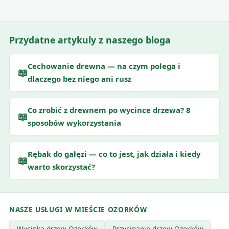
Przydatne artykuly z naszego bloga
Cechowanie drewna — na czym polega i
📖
dlaczego bez niego ani rusz
Co zrobić z drewnem po wycince drzewa? 8
📖
sposobów wykorzystania
Rębak do gałęzi — co to jest, jak działa i kiedy
📖
warto skorzystać?
NASZE USŁUGI W MIEŚCIE OZORKÓW
Wycinka drzew Ozorków
Przycinanie drzew Ozorków