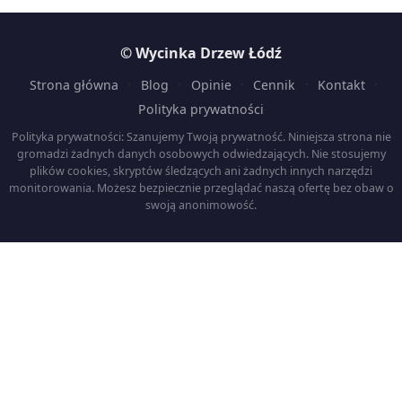
© Wycinka Drzew Łódź
·
·
·
·
·
Strona główna
Blog
Opinie
Cennik
Kontakt
Polityka prywatności
Polityka prywatności: Szanujemy Twoją prywatność. Niniejsza strona nie
gromadzi żadnych danych osobowych odwiedzających. Nie stosujemy
plików cookies, skryptów śledzących ani żadnych innych narzędzi
monitorowania. Możesz bezpiecznie przeglądać naszą ofertę bez obaw o
swoją anonimowość.