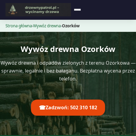
Strona główna
Strona główna
›
Wywóz drewna
›
Ozorków
Blog
Wywóz drewna Ozorków
Opinie
Wywóz drewna i odpadów zielonych z terenu Ozorkowa —
Cennik
sprawnie, legalnie i bez bałaganu. Bezpłatna wycena przez
telefon.
Kontakt
☎
Zadzwoń: 502 310 182