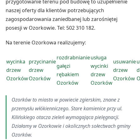
przygotowanie terenu pod budowę to uzupełnienie
naszej oferty dla klientów potrzebujących
zagospodarowania zaniedbanej lub zarośniętej
posesji w Ozorkowie. Tel: 502 310 182.
Na terenie Ozorkowa realizujemy:
rozdrabnianie
usługa
wycinka
przycinanie
usuwanie
u
gałęzi
wycinki
drzew
drzew
drzew
d
rębakiem
drzew
Ozorków
Ozorków
Ozorków
O
Ozorków
Ozorków
Ozorków to miasto w powiecie zgierskim, znane z
przemysłu włókienniczego. Stare kamienice przy ul.
Kilińskiego otacza zieleń wymagająca pielęgnacji.
Działamy w Ozorkowie i okolicznych sołectwach gminy
Ozorków.