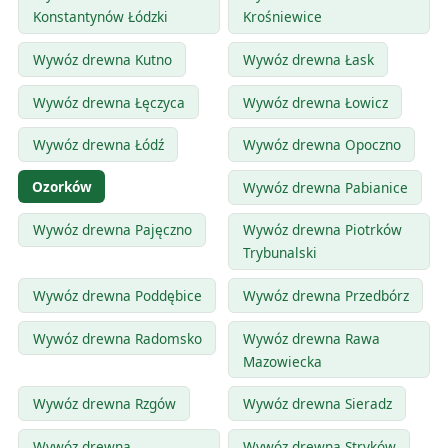
Konstantynów Łódzki
Krośniewice
Wywóz drewna Kutno
Wywóz drewna Łask
Wywóz drewna Łęczyca
Wywóz drewna Łowicz
Wywóz drewna Łódź
Wywóz drewna Opoczno
Ozorków
Wywóz drewna Pabianice
Wywóz drewna Pajęczno
Wywóz drewna Piotrków
Trybunalski
Wywóz drewna Poddębice
Wywóz drewna Przedbórz
Wywóz drewna Radomsko
Wywóz drewna Rawa
Mazowiecka
Wywóz drewna Rzgów
Wywóz drewna Sieradz
Wywóz drewna
Wywóz drewna Stryków