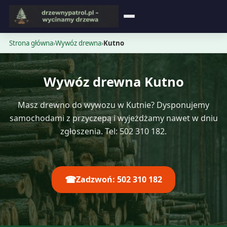
Strona główna
Strona główna
›
Wywóz drewna
›
Kutno
Blog
Wywóz drewna Kutno
Opinie
Masz drewno do wywozu w Kutnie? Dysponujemy
Cennik
samochodami z przyczepą i wyjeżdżamy nawet w dniu
zgłoszenia. Tel: 502 310 182.
Kontakt
☎
Zadzwoń: 502 310 182