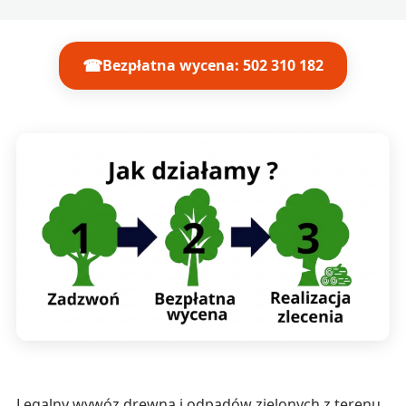
☎
Bezpłatna wycena: 502 310 182
Legalny wywóz drewna i odpadów zielonych z terenu