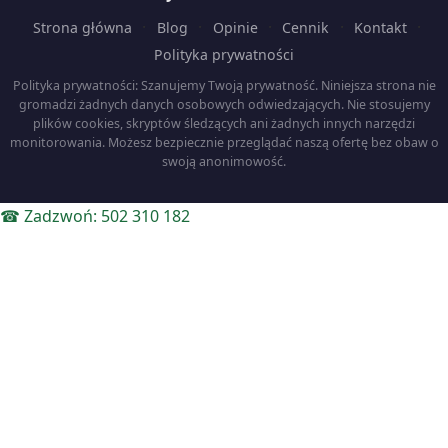
·
·
·
·
·
Strona główna
Blog
Opinie
Cennik
Kontakt
Polityka prywatności
Polityka prywatności: Szanujemy Twoją prywatność. Niniejsza strona nie
gromadzi żadnych danych osobowych odwiedzających. Nie stosujemy
plików cookies, skryptów śledzących ani żadnych innych narzędzi
monitorowania. Możesz bezpiecznie przeglądać naszą ofertę bez obaw o
swoją anonimowość.
☎ Zadzwoń: 502 310 182