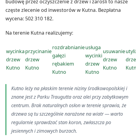
budowę przez oczyszczenie z drzew i zarośli to nasze
częste zlecenie od inwestorów w Kutna. Bezpłatna
wycena: 502 310 182.
Na terenie Kutna realizujemy:
rozdrabnianie
usługa
wycinka
przycinanie
usuwanie
utyl
gałęzi
wycinki
drzew
drzew
drzew
drz
rębakiem
drzew
Kutno
Kutno
Kutno
Kut
Kutno
Kutno
Kutno leży na płaskim terenie niziny środkowopolskiej i
znane jest z Parku Traugutta oraz alei przy zabytkowym
centrum. Brak naturalnych osłon w terenie sprawia, że
drzewa są tu szczególnie narażone na wiatr — warto
regularnie sprawdzać stan koron, zwłaszcza po
jesiennych i zimowych burzach.