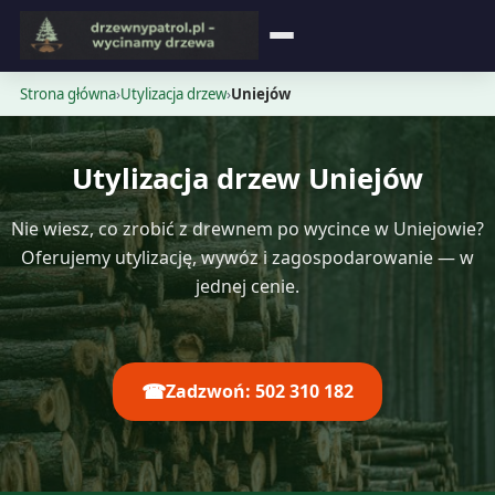
Strona główna
Strona główna
›
Utylizacja drzew
›
Uniejów
Blog
Utylizacja drzew Uniejów
Opinie
Nie wiesz, co zrobić z drewnem po wycince w Uniejowie?
Cennik
Oferujemy utylizację, wywóz i zagospodarowanie — w
jednej cenie.
Kontakt
☎
Zadzwoń: 502 310 182