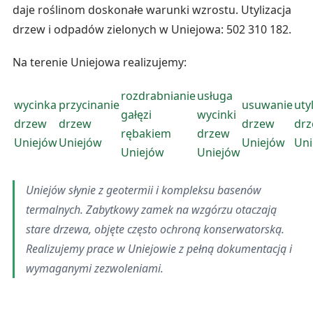
daje roślinom doskonałe warunki wzrostu. Utylizacja
drzew i odpadów zielonych w Uniejowa: 502 310 182.
Na terenie Uniejowa realizujemy:
rozdrabnianie
usługa
wycinka
przycinanie
usuwanie
uty
gałęzi
wycinki
drzew
drzew
drzew
dr
rębakiem
drzew
Uniejów
Uniejów
Uniejów
Uni
Uniejów
Uniejów
Uniejów słynie z geotermii i kompleksu basenów
termalnych. Zabytkowy zamek na wzgórzu otaczają
stare drzewa, objęte często ochroną konserwatorską.
Realizujemy prace w Uniejowie z pełną dokumentacją i
wymaganymi zezwoleniami.