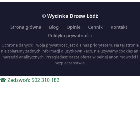
© Wycinka Drzew Łódź
·
·
·
·
·
Strona główna
Blog
Opinie
Cennik
Kontakt
Polityka prywatności
Ochrona danych: Twoja prywatność jest dla nas priorytetem. Na tej stronie
nie zbieramy żadnych informacji o użytkownikach, nie używamy cookies ani
narzędzi analitycznych. Przeglądasz naszą ofertę w pełnej anonimowości i
bezpieczeństwie.
☎ Zadzwoń: 502 310 182