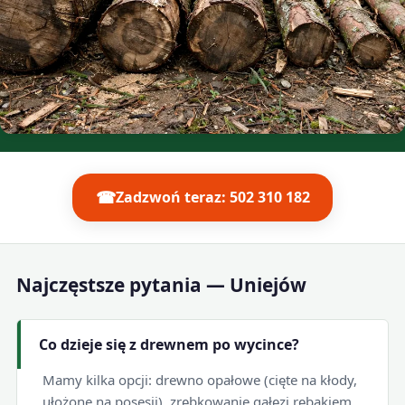
☎
Zadzwoń teraz: 502 310 182
Najczęstsze pytania — Uniejów
Co dzieje się z drewnem po wycince?
Mamy kilka opcji: drewno opałowe (cięte na kłody,
ułożone na posesji), zrębkowanie gałęzi rębakiem