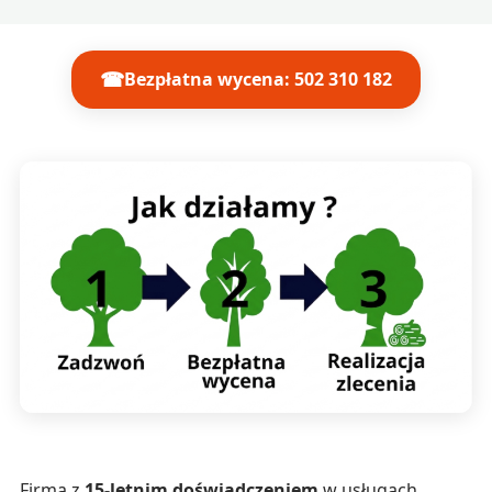
☎
Bezpłatna wycena: 502 310 182
Firma z
15-letnim doświadczeniem
w usługach