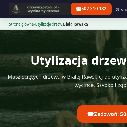
☎
502 310 182
Stron
Strona główna
›
Utylizacja drzew
›
Biała Rawska
Utylizacja drze
Masz ściętych drzewa w Białej Rawskiej do utyliza
wycince. Szybko i zg
☎
Zadzwoń: 50