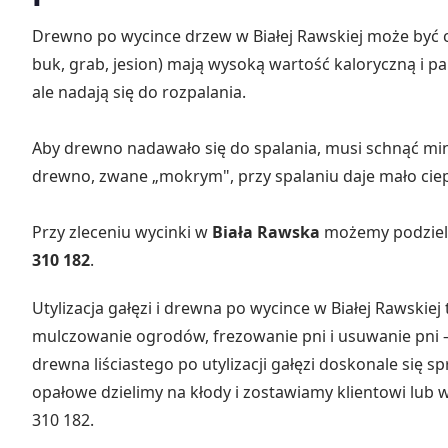
Drewno po wycince drzew w Białej Rawskiej może być
buk, grab, jesion) mają wysoką wartość kaloryczną i palą
ale nadają się do rozpalania.
Aby drewno nadawało się do spalania, musi schnąć m
drewno, zwane „mokrym", przy spalaniu daje mało ciep
Przy zleceniu wycinki w
Biała Rawska
możemy podzieli
310 182
.
Utylizacja gałęzi i drewna po wycince w Białej Rawskie
mulczowanie ogrodów, frezowanie pni i usuwanie pni 
drewna liściastego po utylizacji gałęzi doskonale się
opałowe dzielimy na kłody i zostawiamy klientowi lub w
310 182.