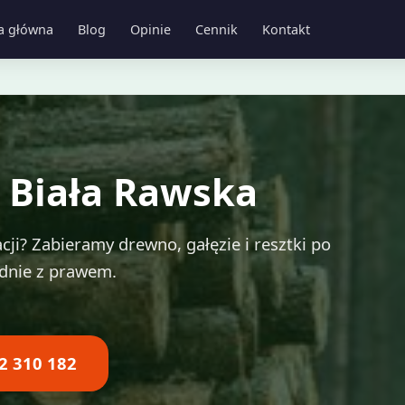
a główna
Blog
Opinie
Cennik
Kontakt
w Biała Rawska
cji? Zabieramy drewno, gałęzie i resztki po
odnie z prawem.
2 310 182