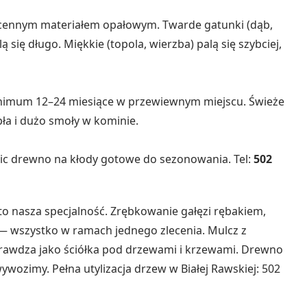
 cennym materiałem opałowym. Twarde gatunki (dąb,
 się długo. Miękkie (topola, wierzba) palą się szybciej,
inimum 12–24 miesiące w przewiewnym miejscu. Świeże
ła i dużo smoły w kominie.
c drewno na kłody gotowe do sezonowania. Tel:
502
j to nasza specjalność. Zrębkowanie gałęzi rębakiem,
— wszystko w ramach jednego zlecenia. Mulcz z
 sprawdza jako ściółka pod drzewami i krzewami. Drewno
ywozimy. Pełna utylizacja drzew w Białej Rawskiej: 502