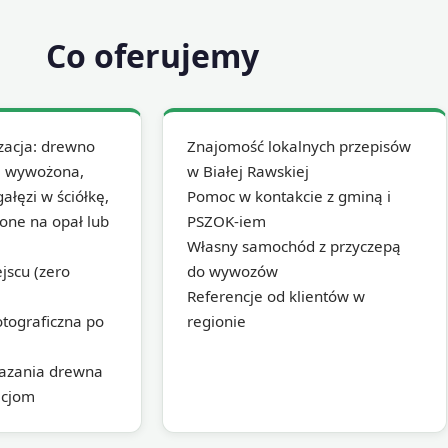
Co oferujemy
zacja: drewno
Znajomość lokalnych przepisów
ta wywożona,
w Białej Rawskiej
ałęzi w ściółkę,
Pomoc w kontakcie z gminą i
one na opał lub
PSZOK-iem
Własny samochód z przyczepą
ejscu (zero
do wywozów
Referencje od klientów w
tograficzna po
regionie
kazania drewna
acjom