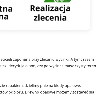
aścicieli zapomina przy zlecaniu wycinki. A tymczasem
ęzi decyduje o tym, czy po wycince masz czysty teren
ie rębakiem, dzielimy pnie na kłody opałowe,
unktów odbioru. Drewno opałowe możemy zostawić dla