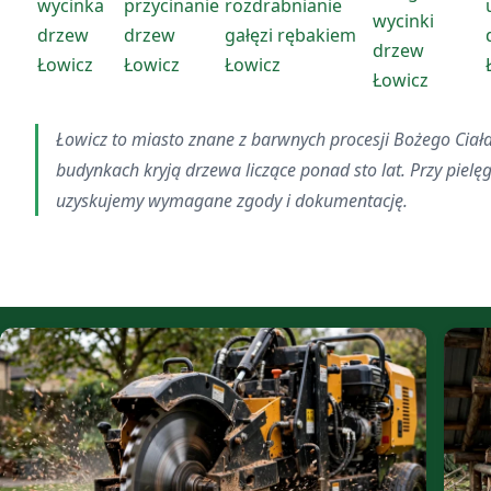
wycinka
przycinanie
rozdrabnianie
wycinki
drzew
drzew
gałęzi rębakiem
drzew
Łowicz
Łowicz
Łowicz
Łowicz
Łowicz to miasto znane z barwnych procesji Bożego Ciała 
budynkach kryją drzewa liczące ponad sto lat. Przy pielę
uzyskujemy wymagane zgody i dokumentację.