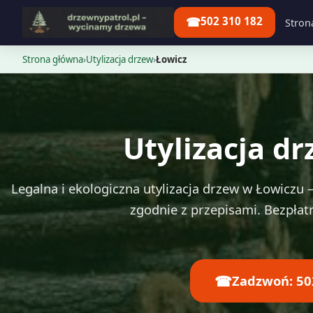
☎
502 310 182
Stron
Strona główna
›
Utylizacja drzew
›
Łowicz
Utylizacja d
Legalna i ekologiczna utylizacja drzew w Łowiczu
zgodnie z przepisami. Bezpłat
☎
Zadzwoń: 50