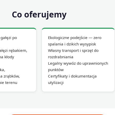
Co oferujemy
gałęzi po
Ekologiczne podejście — zero
spalania i dzikich wysypisk
ałęzi rębakiem,
Własny transport i sprzęt do
na kłody
rozdrabniania
Legalny wywóz do uprawnionych
ka,
punktów
ja zrąbków,
Certyfikaty i dokumentacja
nie terenu
utylizacji