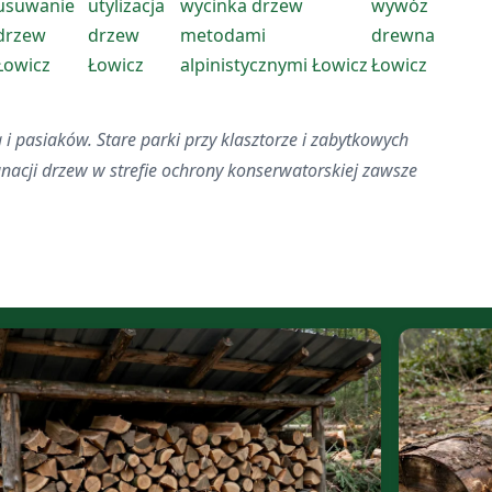
usuwanie
utylizacja
wycinka drzew
wywóz
drzew
drzew
metodami
drewna
Łowicz
Łowicz
alpinistycznymi Łowicz
Łowicz
i pasiaków. Stare parki przy klasztorze i zabytkowych
gnacji drzew w strefie ochrony konserwatorskiej zawsze