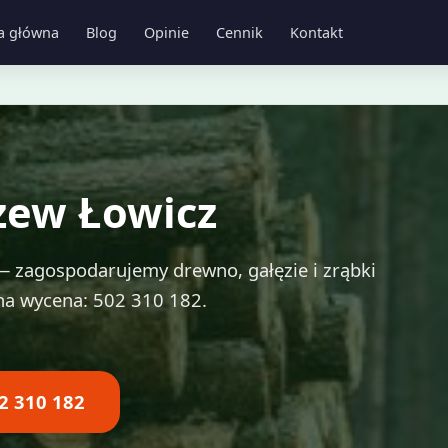
a główna
Blog
Opinie
Cennik
Kontakt
rzew Łowicz
 — zagospodarujemy drewno, gałęzie i zrąbki
na wycena: 502 310 182.
2 310 182