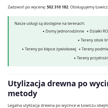
Zadzwoń po wycenę:
502 310 182
. Obsługujemy Łowicz 
Nasze usługi są dostępne na terenach:
▪ Domy jednorodzinne
▪ Działki R
▪ Tereny obok li
▪ Tereny po klęsce żywiołowej
▪ Tereny podmie
▪ Tereny przydroż
Utylizacja drewna po wyci
metody
Legalna utylizacja drewna po wycince w Łowiczu obejm