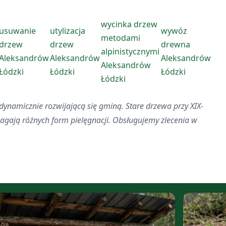
wycinka drzew
usuwanie
utylizacja
wywóz
metodami
drzew
drzew
drewna
alpinistycznymi
Aleksandrów
Aleksandrów
Aleksandrów
Aleksandrów
Łódzki
Łódzki
Łódzki
Łódzki
dynamicznie rozwijającą się gminą. Stare drzewa przy XIX-
agają różnych form pielęgnacji. Obsługujemy zlecenia w