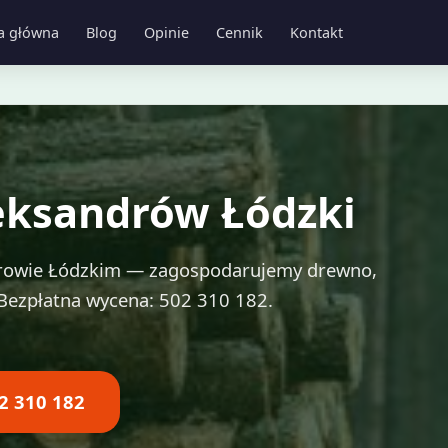
a główna
Blog
Opinie
Cennik
Kontakt
leksandrów Łódzki
ndrowie Łódzkim — zagospodarujemy drewno,
. Bezpłatna wycena: 502 310 182.
2 310 182