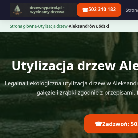
☎
502 310 182
Stron
Strona główna
›
Utylizacja drzew
›
Aleksandrów Łódzki
Utylizacja drzew A
Legalna i ekologiczna utylizacja drzew w Aleksa
gałęzie i zrąbki zgodnie z przepisami
☎
Zadzwoń: 50