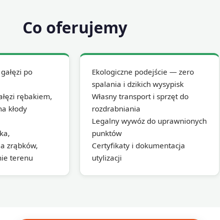
Co oferujemy
gałęzi po
Ekologiczne podejście — zero
spalania i dzikich wysypisk
ałęzi rębakiem,
Własny transport i sprzęt do
na kłody
rozdrabniania
Legalny wywóz do uprawnionych
ka,
punktów
ja zrąbków,
Certyfikaty i dokumentacja
nie terenu
utylizacji