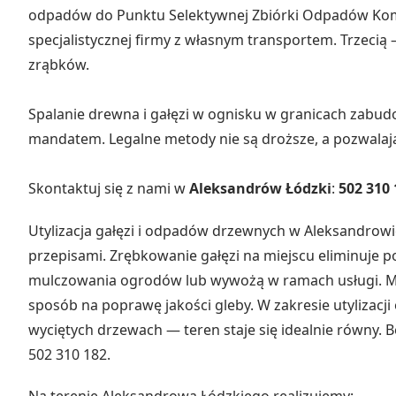
odpadów do Punktu Selektywnej Zbiórki Odpadów Komu
specjalistycznej firmy z własnym transportem. Trzeci
zrąbków.
Spalanie drewna i gałęzi w ognisku w granicach zabudo
mandatem. Legalne metody nie są droższe, a pozwalaj
Skontaktuj się z nami w
Aleksandrów Łódzki
:
502 310 
Utylizacja gałęzi i odpadów drzewnych w Aleksandrowie
przepisami. Zrębkowanie gałęzi na miejscu eliminuje
mulczowania ogrodów lub wywożą w ramach usługi. Mu
sposób na poprawę jakości gleby. W zakresie utylizacji
wyciętych drzewach — teren staje się idealnie równy. 
502 310 182.
Na terenie Aleksandrowa Łódzkiego realizujemy: