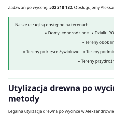
Zadzwoń po wycenę:
502 310 182
. Obsługujemy Aleksan
Nasze usługi są dostępne na terenach:
▪ Domy jednorodzinne
▪ Działki R
▪ Tereny obok li
▪ Tereny po klęsce żywiołowej
▪ Tereny podmie
▪ Tereny przydroż
Utylizacja drewna po wyci
metody
Legalna utylizacja drewna po wycince w Aleksandrowie 