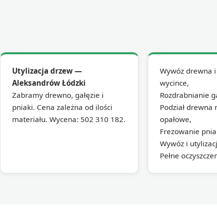
Utylizacja drzew —
Wywóz drewna i 
Aleksandrów Łódzki
wycince,
Zabramy drewno, gałęzie i
Rozdrabnianie g
pniaki. Cena zależna od ilości
Podział drewna 
materiału. Wycena: 502 310 182.
opałowe,
Frezowanie pnia
Wywóz i utylizac
Pełne oczyszcze