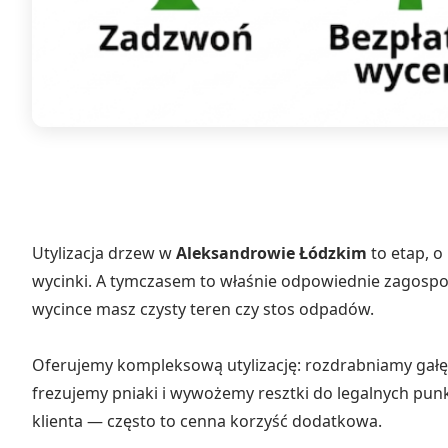
Utylizacja drzew w
Aleksandrowie Łódzkim
to etap, o
wycinki. A tymczasem to właśnie odpowiednie zagospod
wycince masz czysty teren czy stos odpadów.
Oferujemy kompleksową utylizację: rozdrabniamy gałęz
frezujemy pniaki i wywożemy resztki do legalnych p
klienta — często to cenna korzyść dodatkowa.