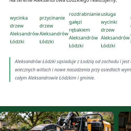
rozdrabnianie
usługa
wycinka
przycinanie
gałęzi
wycinki
drzew
drzew
rębakiem
drzew
Aleksandrów
Aleksandrów
Aleksandrów
Aleksandrów
Łódzki
Łódzki
Łódzki
Łódzki
Aleksandrów Łódzki sąsiaduje z Łodzią od zachodu i jest 
wiecznych willach i nowe nasadzenia przy osiedlach wym
całym Aleksandrowie Łódzkim i gminie.